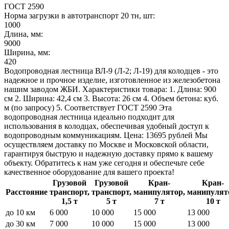
ГОСТ 2590
Норма загрузки в автотранспорт 20 тн, шт:
1000
Длина, мм:
9000
Ширина, мм:
420
Водопроводная лестница ВЛ-9 (Л-2; Л-19) для колодцев - это
надежное и прочное изделие, изготовленное из железобетона
нашим заводом ЖБИ. Характеристики товара: 1. Длина: 900
см 2. Ширина: 42,4 см 3. Высота: 26 см 4. Объем бетона: куб.
м (по запросу) 5. Соответствует ГОСТ 2590 Эта
водопроводная лестница идеально подходит для
использования в колодцах, обеспечивая удобный доступ к
водопроводным коммуникациям. Цена: 13695 рублей Мы
осуществляем доставку по Москве и Московской области,
гарантируя быструю и надежную доставку прямо к вашему
объекту. Обратитесь к нам уже сегодня и обеспечьте себе
качественное оборудование для вашего проекта!
Грузовой
Грузовой
Кран-
Кран-
Расстояние
транспорт,
транспорт,
манипулятор,
манипулят
1,5 т
5 т
7 т
10 т
до 10 км
6 000
10 000
15 000
13 000
до 30 км
7 000
10 000
15 000
13 000