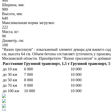
900
Ширина, мм:
900
Высота, мм:
640
Максимальная норма загрузки:
222
Масса, кг:
90
Диаметр, см:
100
"Вазон триллиум" - изысканный элемент декора для вашего сад
см, высота 64 см. Объем бетона составляет (уточнить у произ
Московской области. Приобретите "Вазон триллиум" и добавьте
Расстояние
Грузовой транспорт, 1,5 т
Грузовой транспорт, 5
до 10 км
6 000
10 000
до 30 км
7 000
10 000
до 50 км
8 000
10 000
до 70 км
9 000
10 000
до 100 км
10 000
10 000