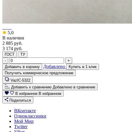
5,0
В наличии
2 885
руб.
3 174 руб.
ГОСТ
ТУ
-
+
Добавлено
Добавить в корзину
Купить в 1 клик
Получить коммерческое предложение
VazIC-5322
Добавить к сравнению
Добавлено в сравнение
В избранное
В избранном
Поделиться
ВКонтакте
Одноклассники
Мой Мир
Twitter
Viber