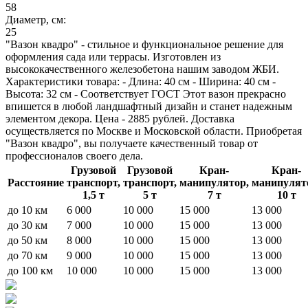
58
Диаметр, см:
25
"Вазон квадро" - стильное и функциональное решение для
оформления сада или террасы. Изготовлен из
высококачественного железобетона нашим заводом ЖБИ.
Характеристики товара: - Длина: 40 см - Ширина: 40 см -
Высота: 32 см - Соответствует ГОСТ Этот вазон прекрасно
впишется в любой ландшафтный дизайн и станет надежным
элементом декора. Цена - 2885 рублей. Доставка
осуществляется по Москве и Московской области. Приобретая
"Вазон квадро", вы получаете качественный товар от
профессионалов своего дела.
Грузовой
Грузовой
Кран-
Кран-
Расстояние
транспорт,
транспорт,
манипулятор,
манипулят
1,5 т
5 т
7 т
10 т
до 10 км
6 000
10 000
15 000
13 000
до 30 км
7 000
10 000
15 000
13 000
до 50 км
8 000
10 000
15 000
13 000
до 70 км
9 000
10 000
15 000
13 000
до 100 км
10 000
10 000
15 000
13 000