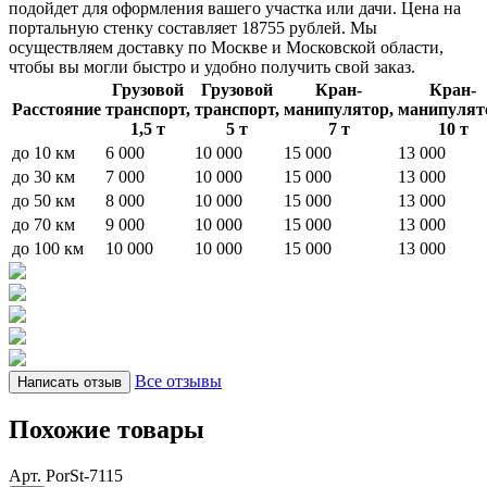
подойдет для оформления вашего участка или дачи. Цена на
портальную стенку составляет 18755 рублей. Мы
осуществляем доставку по Москве и Московской области,
чтобы вы могли быстро и удобно получить свой заказ.
Грузовой
Грузовой
Кран-
Кран-
Расстояние
транспорт,
транспорт,
манипулятор,
манипулят
1,5 т
5 т
7 т
10 т
до 10 км
6 000
10 000
15 000
13 000
до 30 км
7 000
10 000
15 000
13 000
до 50 км
8 000
10 000
15 000
13 000
до 70 км
9 000
10 000
15 000
13 000
до 100 км
10 000
10 000
15 000
13 000
Все отзывы
Написать отзыв
Похожие товары
Арт. PorSt-7115