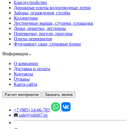
Благоустройство
Дорожные плиты водоотводные лотки
Заборы, ограждения, столбы
Коллекторы
Лестничные марши, ступени, площадки
Люки, решетки, лестницы
Перемычки, ригели, прогоны
Плиты перекрытия
Фундамент, сваи, стеновые блоки
Информация
О компании
Доставка и оплата
Контакты
Отзывы
Карта сайта
Расчет материалов
Заказать звонок
+7 (985) 14-66-783
sale@zgbi67.ru