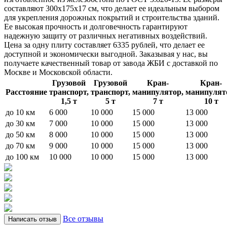
составляют 300х175х17 см, что делает ее идеальным выбором
для укрепления дорожных покрытий и строительства зданий.
Ее высокая прочность и долговечность гарантируют
надежную защиту от различных негативных воздействий.
Цена за одну плиту составляет 6335 рублей, что делает ее
доступной и экономически выгодной. Заказывая у нас, вы
получаете качественный товар от завода ЖБИ с доставкой по
Москве и Московской области.
Грузовой
Грузовой
Кран-
Кран-
Расстояние
транспорт,
транспорт,
манипулятор,
манипулят
1,5 т
5 т
7 т
10 т
до 10 км
6 000
10 000
15 000
13 000
до 30 км
7 000
10 000
15 000
13 000
до 50 км
8 000
10 000
15 000
13 000
до 70 км
9 000
10 000
15 000
13 000
до 100 км
10 000
10 000
15 000
13 000
Все отзывы
Написать отзыв