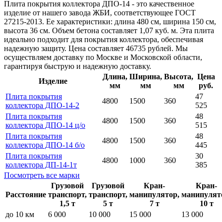
Плита покрытия коллектора ДПО-14 - это качественное
изделие от нашего завода ЖБИ, соответствующее ГОСТ
27215-2013. Ее характеристики: длина 480 см, ширина 150 см,
высота 36 см. Объем бетона составляет 1,07 куб. м. Эта плита
идеально подходит для покрытия коллектора, обеспечивая
надежную защиту. Цена составляет 46735 рублей. Мы
осуществляем доставку по Москве и Московской области,
гарантируя быструю и надежную доставку.
Длина,
Ширина,
Высота,
Цена
Изделие
мм
мм
мм
руб.
Плита покрытия
47
4800
1500
360
коллектора ДПО-14-2
525
Плита покрытия
48
4800
1500
360
коллектора ДПО-14 ц/о
515
Плита покрытия
48
4800
1500
360
коллектора ДПО-14 б/о
445
Плита покрытия
30
4800
1000
360
коллектора ДП-14-1т
385
Посмотреть все марки
Грузовой
Грузовой
Кран-
Кран-
Расстояние
транспорт,
транспорт,
манипулятор,
манипулят
1,5 т
5 т
7 т
10 т
до 10 км
6 000
10 000
15 000
13 000