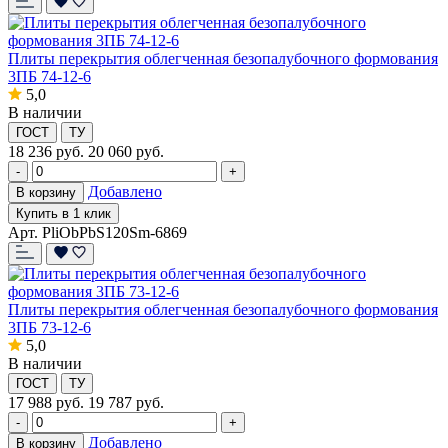
Плиты перекрытия облегченная безопалубочного формования
3ПБ 74-12-6
5,0
В наличии
ГОСТ
ТУ
18 236
руб.
20 060 руб.
-
+
Добавлено
В корзину
Купить в 1 клик
Арт. PliObPbS120Sm-6869
Плиты перекрытия облегченная безопалубочного формования
3ПБ 73-12-6
5,0
В наличии
ГОСТ
ТУ
17 988
руб.
19 787 руб.
-
+
Добавлено
В корзину