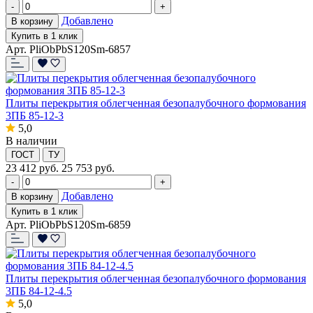
-
+
Добавлено
В корзину
Купить в 1 клик
Арт. PliObPbS120Sm-6857
Плиты перекрытия облегченная безопалубочного формования
3ПБ 85-12-3
5,0
В наличии
ГОСТ
ТУ
23 412
руб.
25 753 руб.
-
+
Добавлено
В корзину
Купить в 1 клик
Арт. PliObPbS120Sm-6859
Плиты перекрытия облегченная безопалубочного формования
3ПБ 84-12-4.5
5,0