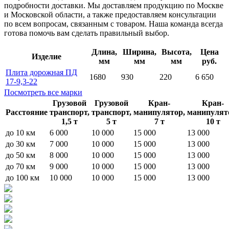
подробности доставки. Мы доставляем продукцию по Москве
и Московской области, а также предоставляем консультации
по всем вопросам, связанным с товаром. Наша команда всегда
готова помочь вам сделать правильный выбор.
Длина,
Ширина,
Высота,
Цена
Изделие
мм
мм
мм
руб.
Плита дорожная ПД
1680
930
220
6 650
17-9,3-22
Посмотреть все марки
Грузовой
Грузовой
Кран-
Кран-
Расстояние
транспорт,
транспорт,
манипулятор,
манипулят
1,5 т
5 т
7 т
10 т
до 10 км
6 000
10 000
15 000
13 000
до 30 км
7 000
10 000
15 000
13 000
до 50 км
8 000
10 000
15 000
13 000
до 70 км
9 000
10 000
15 000
13 000
до 100 км
10 000
10 000
15 000
13 000