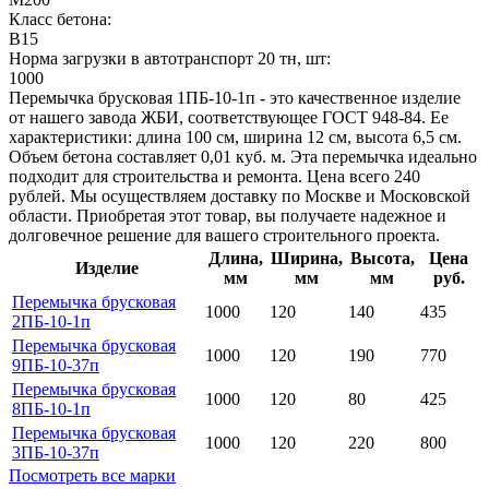
Класс бетона:
В15
Норма загрузки в автотранспорт 20 тн, шт:
1000
Перемычка брусковая 1ПБ-10-1п - это качественное изделие
от нашего завода ЖБИ, соответствующее ГОСТ 948-84. Ее
характеристики: длина 100 см, ширина 12 см, высота 6,5 см.
Объем бетона составляет 0,01 куб. м. Эта перемычка идеально
подходит для строительства и ремонта. Цена всего 240
рублей. Мы осуществляем доставку по Москве и Московской
области. Приобретая этот товар, вы получаете надежное и
долговечное решение для вашего строительного проекта.
Длина,
Ширина,
Высота,
Цена
Изделие
мм
мм
мм
руб.
Перемычка брусковая
1000
120
140
435
2ПБ-10-1п
Перемычка брусковая
1000
120
190
770
9ПБ-10-37п
Перемычка брусковая
1000
120
80
425
8ПБ-10-1п
Перемычка брусковая
1000
120
220
800
3ПБ-10-37п
Посмотреть все марки