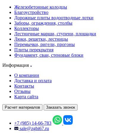
Железобетонные колодцы
Благоустройство
Дорожные плиты водоотводные лотки
Заборы, ограждения, столбы
Коллекторы
Лестничные марши, ступени, площадки
Люки, решетки, лестницы
Перемычки, ригели, прогоны
Плиты перекрытия
Фундамент, сваи, стеновые блоки
Информация
О компании
Доставка и оплата
Контакты
Отзывы
Карта сайта
Расчет материалов
Заказать звонок
+7 (985) 14-66-783
sale@zgbi67.ru