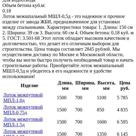
Объем бетона куб.м:
0.18
Лоток межшпальный МШЛ-0,5д - это надежное и прочное
изделие от завода ЖБИ, предназначенное для установки
между спальниками. Характеристики товара: 1. Длина: 150 см
2. Ширина: 39 см 3. Высота: 60 см 4. Объем бетона: 0,18 куб. м
5. ГОСТ: 3.501-68 Этот лоток обладает высоким качеством и
долговечностью, что делает его отличным выбором для
строительства. Цена товара составляет 2845 рублей. Мы
осуществляем доставку по Москве и Московской области,
чтобы вы могли быстро получить необходимый товар и начать
строительные работы. Приобретайте лоток межшпальный
МШЛ-0,5д и убедитесь в его надежности и удобстве
использования!
Длина,
Ширина,
Высота,
Цена
Изделие
мм
мм
мм
руб.
Лоток межпутевой
1500
700
1100
5 785
МПЛ-1,0д
Лоток межпутевой
1500
700
850
4 835
МПЛ-0,75д
Лоток межпутевой
1500
700
1600
6 595
МПЛ-1,5д
Лоток межпутевой
1500
700
1350
6 145