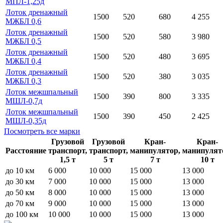
МПЛ-1,25д
Лоток дренажный
1500
520
680
4 255
МЖБЛ 0,6
Лоток дренажный
1500
520
580
3 980
МЖБЛ 0,5
Лоток дренажный
1500
520
480
3 695
МЖБЛ 0,4
Лоток дренажный
1500
520
380
3 035
МЖБЛ 0,3
Лоток межшпальный
1500
390
800
3 335
МШЛ-0,7д
Лоток межшпальный
1500
390
450
2 425
МШЛ-0,35д
Посмотреть все марки
Грузовой
Грузовой
Кран-
Кран-
Расстояние
транспорт,
транспорт,
манипулятор,
манипулят
1,5 т
5 т
7 т
10 т
до 10 км
6 000
10 000
15 000
13 000
до 30 км
7 000
10 000
15 000
13 000
до 50 км
8 000
10 000
15 000
13 000
до 70 км
9 000
10 000
15 000
13 000
до 100 км
10 000
10 000
15 000
13 000