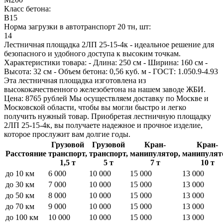
Класс бетона:
B15
Норма загрузки в автотранспорт 20 тн, шт:
14
Лестничная площадка 2ЛП 25-15-4к - идеальное решение для
безопасного и удобного доступа к высоким точкам.
Характеристики товара: - Длина: 250 см - Ширина: 160 см -
Высота: 32 см - Объем бетона: 0,56 куб. м - ГОСТ: 1.050.9-4.93
Эта лестничная площадка изготовлена из
высококачественного железобетона на нашем заводе ЖБИ.
Цена: 8765 рублей Мы осуществляем доставку по Москве и
Московской области, чтобы вы могли быстро и легко
получить нужный товар. Приобретая лестничную площадку
2ЛП 25-15-4к, вы получаете надежное и прочное изделие,
которое прослужит вам долгие годы.
Грузовой
Грузовой
Кран-
Кран-
Расстояние
транспорт,
транспорт,
манипулятор,
манипулят
1,5 т
5 т
7 т
10 т
до 10 км
6 000
10 000
15 000
13 000
до 30 км
7 000
10 000
15 000
13 000
до 50 км
8 000
10 000
15 000
13 000
до 70 км
9 000
10 000
15 000
13 000
до 100 км
10 000
10 000
15 000
13 000