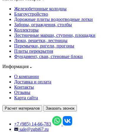
Железобетонные колодцы
Благоустройство
Дорожные плиты водоотводные лотки
Заборы, ограждения, столбы
Коллекторы
Лестничные марши, ступени, площадки
Люки, решетки, лестницы
Перемычки, ригели, прогоны
Плиты перекрытия
Фундамент, сваи, стеновые блоки
Информация
О компании
Доставка и оплата
Контакты
Отзывы
Карта сайта
Расчет материалов
Заказать звонок
+7 (985) 14-66-783
sale@zgbi67.ru