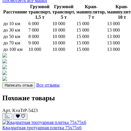
Посмотреть все марки
Грузовой
Грузовой
Кран-
Кран-
Расстояние
транспорт,
транспорт,
манипулятор,
манипулят
1,5 т
5 т
7 т
10 т
до 10 км
6 000
10 000
15 000
13 000
до 30 км
7 000
10 000
15 000
13 000
до 50 км
8 000
10 000
15 000
13 000
до 70 км
9 000
10 000
15 000
13 000
до 100 км
10 000
10 000
15 000
13 000
Все отзывы
Написать отзыв
Похожие товары
Арт. KvaTrP-5423
Квадратная тротуарная плитка 75x75x6