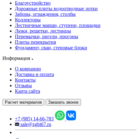
Благоустройство
Дорожные плиты водоотводные лотки
Заборы, ограждения, столбы
Коллекторы
Лестничные марши, ступени, площадки
Люки, решетки, лестницы
Перемычки, ригели, прогоны
Плиты перекрытия
Фундамент, сваи, стеновые блоки
Информация
О компании
Доставка и оплата
Контакты
Отзывы
Карта сайта
Расчет материалов
Заказать звонок
+7 (985) 14-66-783
sale@zgbi67.ru