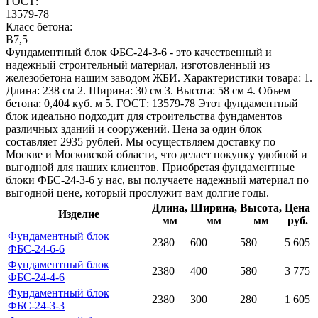
ГОСТ:
13579-78
Класс бетона:
B7,5
Фундаментный блок ФБС-24-3-6 - это качественный и
надежный строительный материал, изготовленный из
железобетона нашим заводом ЖБИ. Характеристики товара: 1.
Длина: 238 см 2. Ширина: 30 см 3. Высота: 58 см 4. Объем
бетона: 0,404 куб. м 5. ГОСТ: 13579-78 Этот фундаментный
блок идеально подходит для строительства фундаментов
различных зданий и сооружений. Цена за один блок
составляет 2935 рублей. Мы осуществляем доставку по
Москве и Московской области, что делает покупку удобной и
выгодной для наших клиентов. Приобретая фундаментные
блоки ФБС-24-3-6 у нас, вы получаете надежный материал по
выгодной цене, который прослужит вам долгие годы.
Длина,
Ширина,
Высота,
Цена
Изделие
мм
мм
мм
руб.
Фундаментный блок
2380
600
580
5 605
ФБС-24-6-6
Фундаментный блок
2380
400
580
3 775
ФБС-24-4-6
Фундаментный блок
2380
300
280
1 605
ФБС-24-3-3