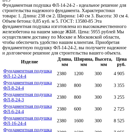
Фундаментная подушка ФЛ-14-24-2 - идеальное решение для
строительства надежного фундамента. Характеристики
товара: 1. Длина: 238 см 2. Ширина: 140 см 3. Высота: 30 см 4.
Объем бетона: 0,85 куб. м 5. ГОСТ: 13580-85 Эта
фундаментная подушка изготовлена из высококачественного
железобетона на нашем заводе ЖБИ. Цена: 5955 рублей Мы
осуществляем доставку по Москве и Московской области,
чтобы обеспечить удобство нашим клиентам. Приобретая
фундаментную подушку ФЛ-14-24-2, вы получаете надежное
и долговечное решение для строительства вашего объекта.
Длина,
Ширина,
Высота,
Цена
Изделие
мм
мм
мм
руб.
Фундаментная подушка
2380
1200
300
4 905
ФЛ-12-24-4
Фундаментная подушка
2380
800
300
3 355
ФЛ-8-24-4
Фундаментная подушка
2380
800
300
3 255
ФЛ-8-24-3
Фундаментная подушка
2380
600
300
2 725
ФЛ-6-24-4
Фундаментная подушка
2380
1600
300
8 525
ФЛ-16-24-4
Фундаментная подушка