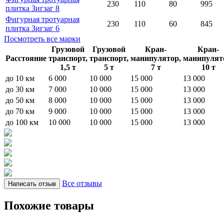
230
110
80
995
плитка Зигзаг 8
Фигурная тротуарная
230
110
60
845
плитка Зигзаг 6
Посмотреть все марки
Грузовой
Грузовой
Кран-
Кран-
Расстояние
транспорт,
транспорт,
манипулятор,
манипулят
1,5 т
5 т
7 т
10 т
до 10 км
6 000
10 000
15 000
13 000
до 30 км
7 000
10 000
15 000
13 000
до 50 км
8 000
10 000
15 000
13 000
до 70 км
9 000
10 000
15 000
13 000
до 100 км
10 000
10 000
15 000
13 000
Все отзывы
Написать отзыв
Похожие товары