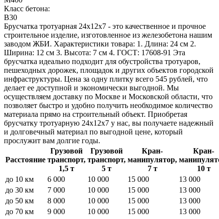
Класс бетона:
В30
Брусчатка тротуарная 24x12x7 - это качественное и прочное
строительное изделие, изготовленное из железобетона нашим
заводом ЖБИ. Характеристики товара: 1. Длина: 24 см 2.
Ширина: 12 см 3. Высота: 7 см 4. ГОСТ: 17608-91 Эта
брусчатка идеально подходит для обустройства тротуаров,
пешеходных дорожек, площадок и других объектов городской
инфраструктуры. Цена за одну плитку всего 545 рублей, что
делает ее доступной и экономически выгодной. Мы
осуществляем доставку по Москве и Московской области, что
позволяет быстро и удобно получить необходимое количество
материала прямо на строительный объект. Приобретая
брусчатку тротуарную 24x12x7 у нас, вы получаете надежный
и долговечный материал по выгодной цене, который
прослужит вам долгие годы.
Грузовой
Грузовой
Кран-
Кран-
Расстояние
транспорт,
транспорт,
манипулятор,
манипулят
1,5 т
5 т
7 т
10 т
до 10 км
6 000
10 000
15 000
13 000
до 30 км
7 000
10 000
15 000
13 000
до 50 км
8 000
10 000
15 000
13 000
до 70 км
9 000
10 000
15 000
13 000