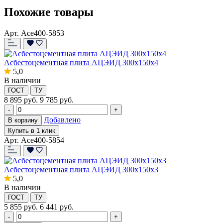
Похожие товары
Арт. Ace400-5853
Асбестоцементная плита АЦЭИД 300x150x4
5,0
В наличии
ГОСТ
ТУ
8 895
руб.
9 785 руб.
-
+
Добавлено
В корзину
Купить в 1 клик
Арт. Ace400-5854
Асбестоцементная плита АЦЭИД 300x150x3
5,0
В наличии
ГОСТ
ТУ
5 855
руб.
6 441 руб.
-
+