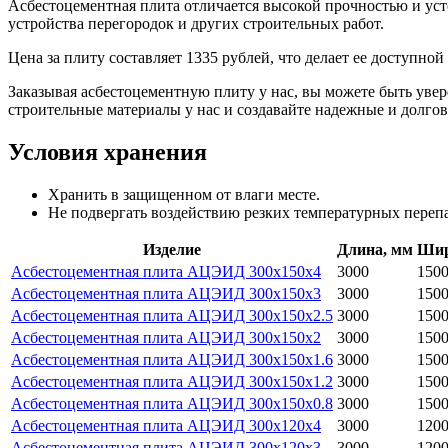
Асбестоцементная плита отличается высокой прочностью и уст
устройства перегородок и других строительных работ.
Цена за плиту составляет 1335 рублей, что делает ее доступно
Заказывая асбестоцементную плиту у нас, вы можете быть увер
строительные материалы у нас и создавайте надежные и долго
Условия хранения
Хранить в защищенном от влаги месте.
Не подвергать воздействию резких температурных переп
Изделие
Длина, мм
Шир
Асбестоцементная плита АЦЭИД 300x150x4
3000
150
Асбестоцементная плита АЦЭИД 300x150x3
3000
150
Асбестоцементная плита АЦЭИД 300x150x2.5
3000
150
Асбестоцементная плита АЦЭИД 300x150x2
3000
150
Асбестоцементная плита АЦЭИД 300x150x1.6
3000
150
Асбестоцементная плита АЦЭИД 300x150x1.2
3000
150
Асбестоцементная плита АЦЭИД 300x150x0.8
3000
150
Асбестоцементная плита АЦЭИД 300x120x4
3000
120
Асбестоцементная плита АЦЭИД 300x120x3
3000
120