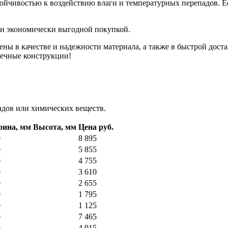
ойчивостью к воздействию влаги и температурных перепадов. Ее
й и экономически выгодной покупкой.
ены в качестве и надежности материала, а также в быстрой дос
вечные конструкции!
адов или химических веществ.
ина, мм
Высота, мм
Цена руб.
0
8 895
0
5 855
0
4 755
0
3 610
0
2 655
0
1 795
0
1 125
0
7 465
0
4 915